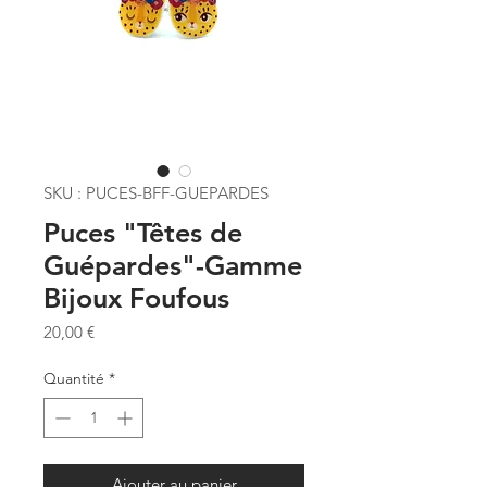
SKU : PUCES-BFF-GUEPARDES
Puces "Têtes de
Guépardes"-Gamme
Bijoux Foufous
Prix
20,00 €
Quantité
*
Ajouter au panier