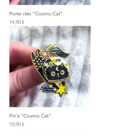
Porte clés "Cosmo Cat"
Prix
14,90 €
Pin's "Cosmo Cat"
Prix
10,90 €