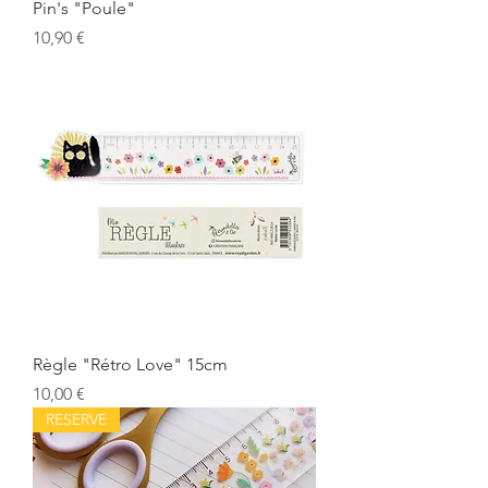
Pin's "Poule"
Prix
10,90 €
Règle "Rétro Love" 15cm
Prix
10,00 €
RESERVE