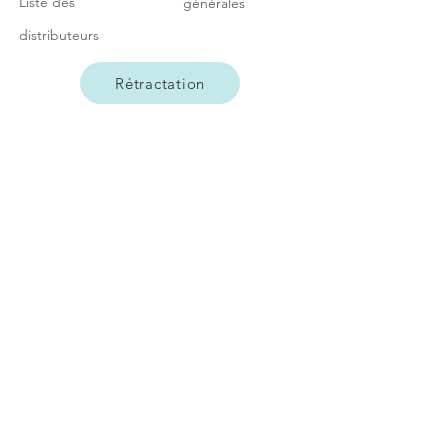
Liste des
générales
distributeurs
Rétractation
© 2023 by Little Ray. Proudly created