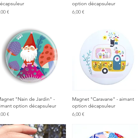
écapsuleur
option décapsuleur
rix
Prix
,00 €
6,00 €
Aperçu rapide
Aperçu rapide
agnet "Nain de Jardin" -
Magnet "Caravane" - aimant
imant option décapsuleur
option décapsuleur
rix
Prix
,00 €
6,00 €