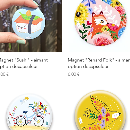
Aperçu rapide
Aperçu rapide
agnet "Sushi" - aimant
Magnet "Renard Folk" - aiman
ption décapsuleur
option décapsuleur
rix
Prix
,00 €
6,00 €