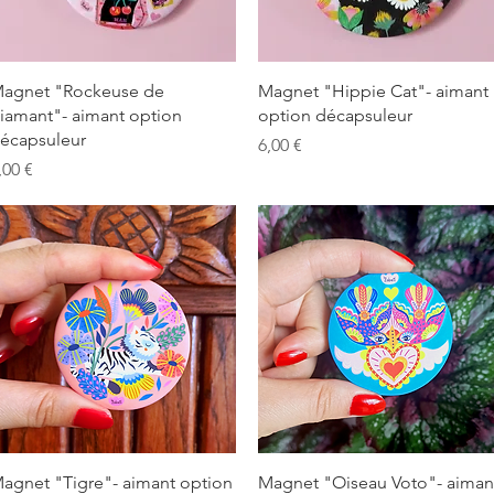
Aperçu rapide
Aperçu rapide
agnet "Rockeuse de
Magnet "Hippie Cat"- aimant
iamant"- aimant option
option décapsuleur
écapsuleur
Prix
6,00 €
rix
,00 €
Aperçu rapide
Aperçu rapide
agnet "Tigre"- aimant option
Magnet "Oiseau Voto"- aiman