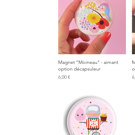
Aperçu rapide
Magnet "Moineau" - aimant
M
option décapsuleur
o
Prix
P
6,00 €
6