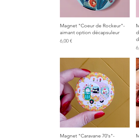
Aperçu rapide
Magnet "Coeur de Rockeur"-
M
aimant option décapsuleur
d
d
Prix
6,00 €
P
6
Aperçu rapide
Magnet "Caravane 70's"-
M