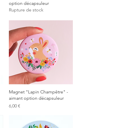
option décapsuleur
Rupture de stock
Aperçu rapide
Magnet "Lapin Champêtre" -
aimant option décapsuleur
Prix
6,00 €