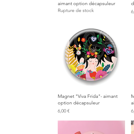
aimant option décapsuleur
d
Rupture de stock
P
6
Aperçu rapide
Magnet "Viva Frida"- aimant
M
option décapsuleur
a
Prix
P
6,00 €
6