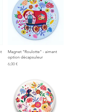
Aperçu rapide
t
Magnet "Roulotte" - aimant
option décapsuleur
Prix
6,00 €