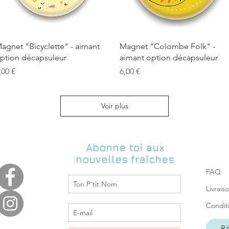
Aperçu rapide
Aperçu rapide
agnet "Bicyclette" - aimant
Magnet "Colombe Folk" -
ption décapsuleur
aimant option décapsuleur
rix
Prix
,00 €
6,00 €
Voir plus
Abonne toi aux
nouvelles fraîches
FAQ
Livrais
Condit
Ré