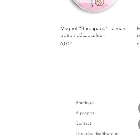
Aperçu rapide
Magnet "Barbapapa" - aimant
M
option décapsuleur
o
Prix
P
6,00 €
6
Boutique
A propos
Contact
Liste des distributeurs