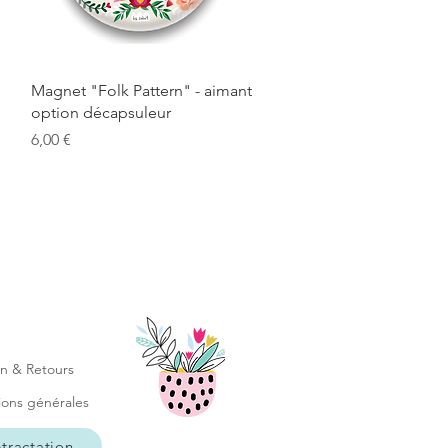
Aperçu rapide
Magnet "Folk Pattern" - aimant
option décapsuleur
Prix
6,00 €
on & Retours
ions générales
tractation