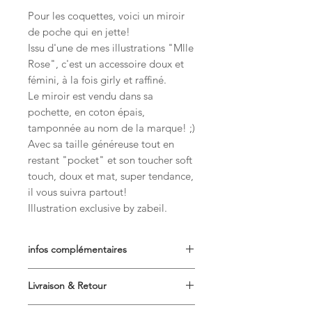
Pour les coquettes, voici un miroir
de poche qui en jette!
Issu d'une de mes illustrations "Mlle
Rose", c'est un accessoire doux et
fémini, à la fois girly et raffiné.
Le miroir est vendu dans sa
pochette, en coton épais,
tamponnée au nom de la marque! ;)
Avec sa taille généreuse tout en
restant "pocket" et son toucher soft
touch, doux et mat, super tendance,
il vous suivra partout!
Illustration exclusive by zabeil.
infos complémentaires
Miroir de poche de qualité
Livraison & Retour
professionnelle. finition mat "soft
touch" - 75mm
Délais de traitement des