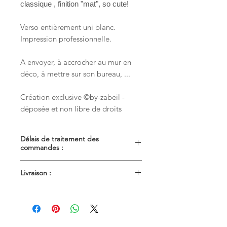
classique , finition "mat", so cute!
Verso entièrement uni blanc.
Impression professionnelle.
A envoyer, à accrocher au mur en
déco, à mettre sur son bureau, ...
Création exclusive ©by-zabeil -
déposée et non libre de droits
Délais de traitement des
commandes :
L'expédition de votre commande
Livraison :
s'effectuera dans les 7 jours ouvrés
après réception du règlement ( ce
Livraison en lettre suivie pour les
délai est variable selon les produits
petits objets plats (env.48h après
commandés et la période). En cas de
expédition)
besoin
urgent
, ne pas hésiter à me
Livraison en Colissimo pour les objets