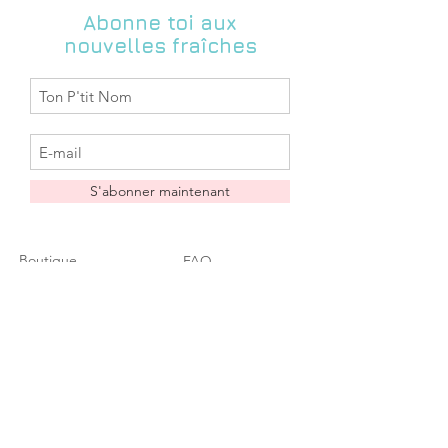
contacter pour me donner vos
plus volumineux (env.48h après
Abonne toi aux
impératifs de délai et je vous dirais si
expédition)
nouvelles fraîches
je peux m'y conformer.
Les délais d'acheminement sont des
délais indicatifs donnés par la Poste,
Zabeil ne saurait être tenue pour
responsable si le temps
d'acheminement s'avérait plus long).
Retrait gratuit possible dans la
boutique: N4 l'inattendue 44190
S'abonner maintenant
Clisson (me contacter au préalable
pour convenir de la date possible du
dépôt en boutique à l'adresse :
Boutique
FAQ
zabeil@hotmail.fr)
A propos
Livraison & Retours
Contact
Conditions
Liste des
générales
distributeurs
Rétractation