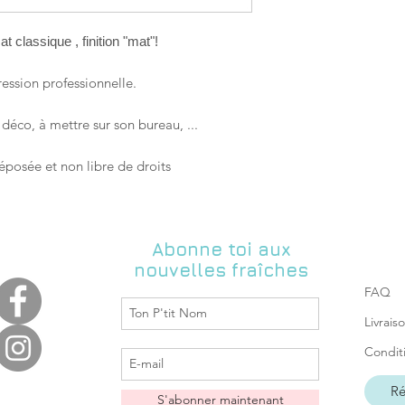
donnés par la Poste, 
responsable si le te
t classique , finition "mat"!
long).
Retrait gratuit possi
l'inattendue 44190 Cl
ession professionnelle.
pour convenir de la 
boutique à l'adresse 
déco, à mettre sur son bureau, ...
éposée et non libre de droits
Abonne toi aux
nouvelles fraîches
FAQ
Livrais
Condit
Ré
S'abonner maintenant