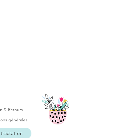
Zabeil ne saurait être tenue pour
mps d'acheminement s'avérait plus
ble dans la boutique: N4
isson (me contacter au préalable
date possible du dépôt en
: zabeil@hotmail.fr)
on & Retours
ions générales
tractation