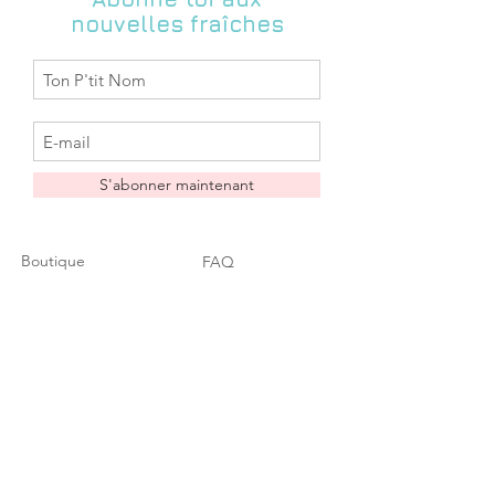
impératifs de délai et je vous dirais si
expédition)
nouvelles fraîches
je peux m'y conformer.
Les délais d'acheminement sont des
délais indicatifs donnés par la Poste,
Zabeil ne saurait être tenue pour
responsable si le temps
d'acheminement s'avérait plus long).
Retrait gratuit possible dans la
boutique: N4 l'inattendue 44190
S'abonner maintenant
Clisson (me contacter au préalable
pour convenir de la date possible du
dépôt en boutique à l'adresse :
Boutique
FAQ
zabeil@hotmail.fr)
A propos
Livraison & Retours
Contact
Conditions
Liste des
générales
distributeurs
Rétractation