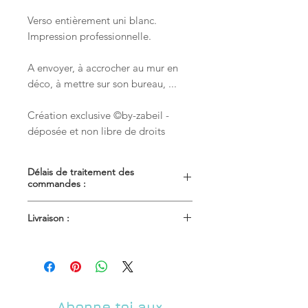
Verso entièrement uni blanc.
Impression professionnelle.
A envoyer, à accrocher au mur en
déco, à mettre sur son bureau, ...
Création exclusive ©by-zabeil -
déposée et non libre de droits
Délais de traitement des
commandes :
L'expédition de votre commande
Livraison :
s'effectuera dans les 7 jours ouvrés
après réception du règlement ( ce
Livraison en lettre suivie pour les
délai est variable selon les produits
petits objets plats (env.48h après
commandés et la période). En cas de
expédition)
besoin
urgent
, ne pas hésiter à me
Livraison en Colissimo pour les objets
contacter pour me donner vos
plus volumineux (env.48h après
Abonne toi aux