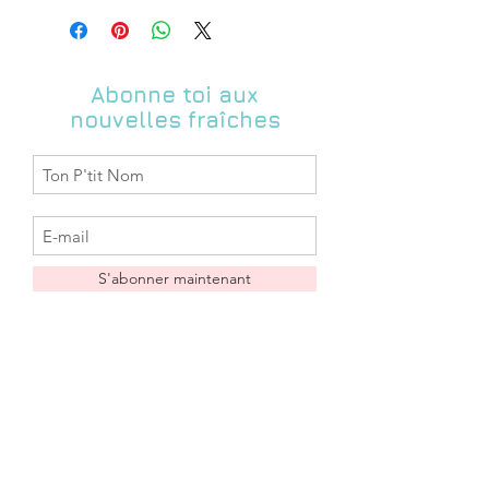
Abonne toi aux
nouvelles fraîches
S'abonner maintenant
Boutique
FAQ
A propos
Livraison & Retours
Contact
Conditions
Liste des
générales