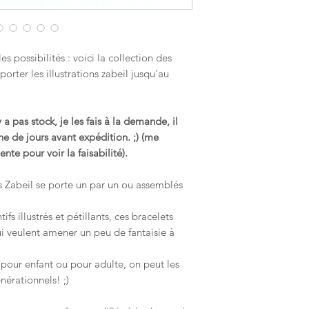
donnés par la Poste, 
permettront d'identif
L’enlever lorsque vous
responsable si le te
et non manufacturé.
est une ennemi.
long).
L’ôter également pour
Retrait gratuit possi
piscine…
 possibilités : voici la collection des
l'inattendue 44190 Cl
Alternez le port de vos
orter les illustrations zabeil jusqu'au
pour convenir de la 
pour !
boutique à l'adresse 
Lorsque vous ne les 
pochette ou une boîte
 pas stock, je les fais à la demande, il
du soleil, de l’humidi
e de jours avant expédition. ;) (me
Surtout ne jamais sto
te pour voir la faisabilité).
bains !
Avec ces conseils, c
longtemps.
ts Zabeil se porte un par un ou assemblés
s illustrés et pétillants, ces bracelets
ui veulent amener un peu de fantaisie à
pour enfant ou pour adulte, on peut les
nérationnels! ;)