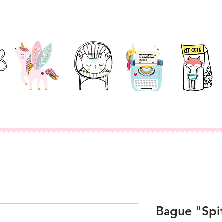
Accessoires
Décoration
Papeterie
Kit / DIY
Bague "Spit