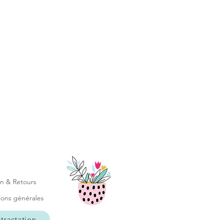
 de délai et je ferais en sorte de
ition)
ment sont des délais indicatifs
Zabeil ne saurait être tenue pour
mps d'acheminement s'avérait plus
ble dans la boutique: N4
isson (me contacter au préalable
date possible du dépôt en
: zabeil@hotmail.fr)
on & Retours
ions générales
tractation