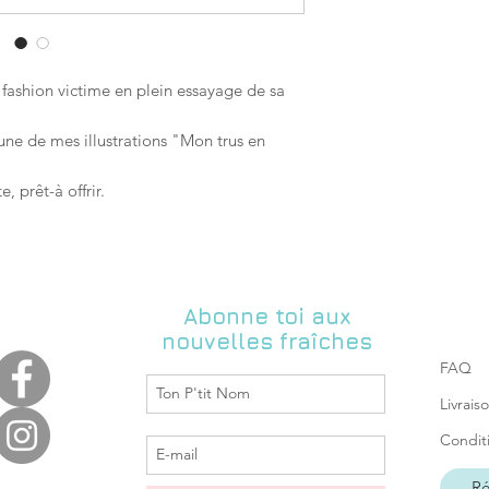
donner vos impératifs
(env.48h après expéd
m'y conformer.
Les délais d'achemine
donnés par la Poste, 
responsable si le te
e fashion victime en plein essayage de sa
long).
Retrait gratuit possi
une de mes illustrations "Mon trus en
l'inattendue 44190 Cl
pour convenir de la 
, prêt-à offrir.
boutique à l'adresse 
Abonne toi aux
nouvelles fraîches
FAQ
Livrais
Condit
Ré