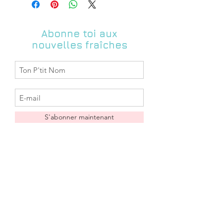
règlement ( ce délai est variable selon
expédition)
les produits commandés et la
Livraison en Colissimo pour les objets
période). En cas de besoin
urgent
, ne
plus volumineux (env.48h après
Abonne toi aux
pas hésiter à me contacter pour me
expédition)
nouvelles fraîches
donner vos impératifs de délai et je
Les délais d'acheminement sont des
vous dirais si je peux m'y conformer.
délais indicatifs donnés par la Poste,
Zabeil ne saurait être tenue pour
responsable si le temps
d'acheminement s'avérait plus long).
Retrait gratuit possible dans la
boutique: N4 l'inattendue 44190
S'abonner maintenant
Clisson (me contacter au préalable
pour convenir de la date possible du
dépôt en boutique à l'adresse :
Boutique
FAQ
zabeil@hotmail.fr)
A propos
Livraison & Retours
Contact
Conditions
Liste des
générales
distributeurs