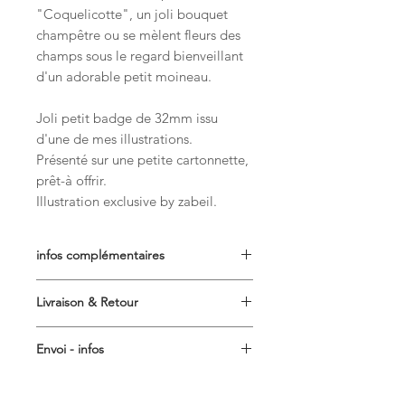
"Coquelicotte", un joli bouquet
champêtre ou se mèlent fleurs des
champs sous le regard bienveillant
d'un adorable petit moineau.
Joli petit badge de 32mm issu
d'une de mes illustrations.
Présenté sur une petite cartonnette,
prêt-à offrir.
Illustration exclusive by zabeil.
infos complémentaires
Badge réalisé par mes soins sur une
Livraison & Retour
machine de qualité professionnelle.
Fermeture au dos grâce à une
Délais de traitement des
épingle de sécurité.
Envoi - infos
commandes
: l'expédition de votre
illustration exclusive ©by zabeil
commande s'effectuera dans les 7
Livraison en lettre suivie pour les
jours ouvrés après réception du
petits objets plats (env.48h après