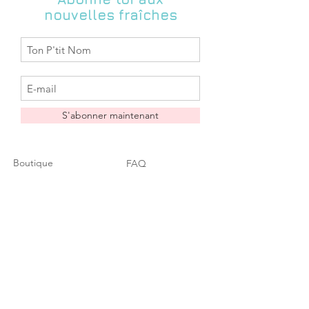
pas hésiter à me contacter pour me
expédition)
nouvelles fraîches
donner vos impératifs de délai et je
Les délais d'acheminement sont des
vous dirais si je peux m'y conformer.
délais indicatifs donnés par la Poste,
Zabeil ne saurait être tenue pour
responsable si le temps
d'acheminement s'avérait plus long).
Retrait gratuit possible dans la
boutique: N4 l'inattendue 44190
S'abonner maintenant
Clisson (me contacter au préalable
pour convenir de la date possible du
dépôt en boutique à l'adresse :
Boutique
FAQ
zabeil@hotmail.fr)
A propos
Livraison & Retours
Contact
Conditions
Liste des
générales
distributeurs
Rétractation