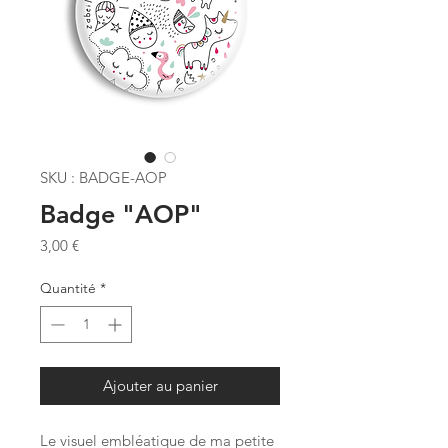
SKU : BADGE-AOP
Badge "AOP"
Prix
3,00 €
Quantité
*
Ajouter au panier
Le visuel embléatique de ma petite