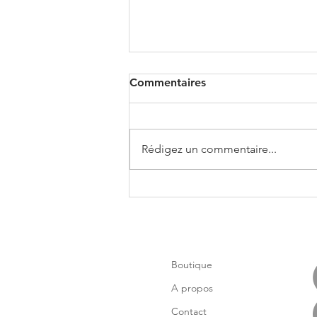
Commentaires
Rédigez un commentaire...
Précommande du printemps
de Tissus et de Mugs Acier
Boutique
A propos
Contact