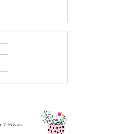
riage #2 - Colories la
vane de tes rêves
on & Retours
ions générales