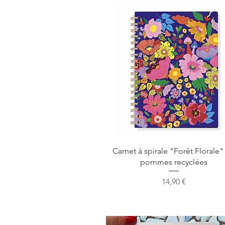
Aperçu rapide
Carnet à spirale "Forêt Florale"
pommes recyclées
Prix
14,90 €