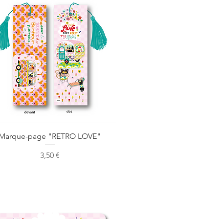
Aperçu rapide
Marque-page "RETRO LOVE"
Prix
3,50 €