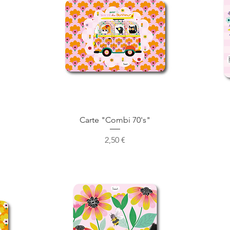
Aperçu rapide
Carte "Combi 70's"
Prix
2,50 €