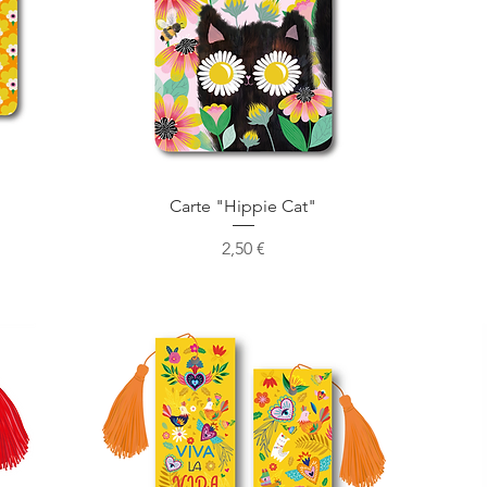
Aperçu rapide
Carte "Hippie Cat"
Prix
2,50 €