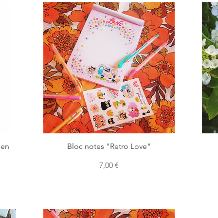
Aperçu rapide
 en
Bloc notes "Retro Love"
Prix
7,00 €