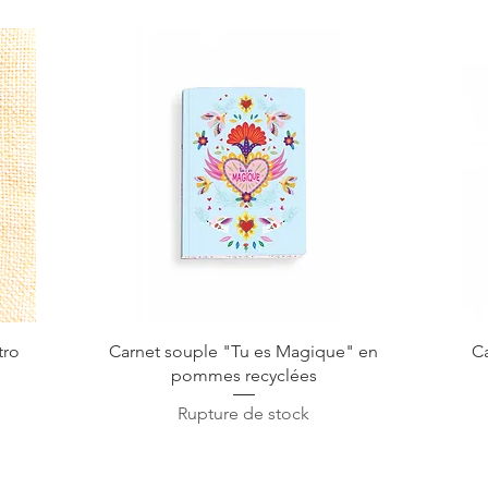
Aperçu rapide
tro
Carnet souple "Tu es Magique" en
C
pommes recyclées
Rupture de stock