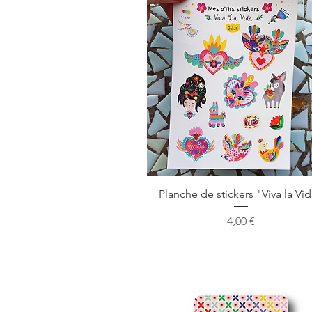
Aperçu rapide
Planche de stickers "Viva la Vi
Prix
4,00 €