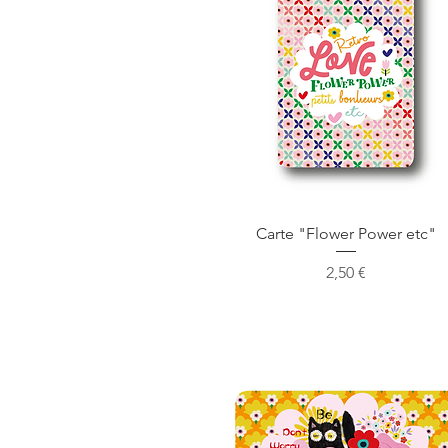
Aperçu rapide
Carte "Flower Power etc"
Prix
2,50 €