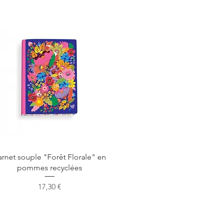
Aperçu rapide
arnet souple "Forêt Florale" en
pommes recyclées
Prix
17,30 €