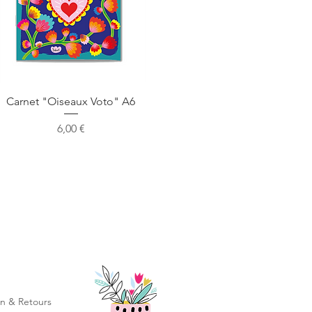
Aperçu rapide
Carnet "Oiseaux Voto" A6
Prix
6,00 €
on & Retours