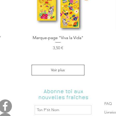
Aperçu rapide
"
Marque-page "Viva la Vida"
Prix
3,50 €
Voir plus
Abonne toi aux
nouvelles fraîches
FAQ
Livrais