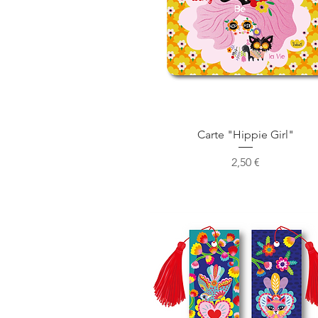
Aperçu rapide
Carte "Hippie Girl"
Prix
2,50 €