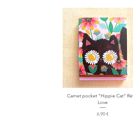
Aperçu rapide
Carnet pocket "Hippie Cat" Ré
Love
Prix
6,90 €