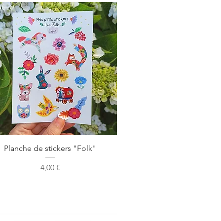
Aperçu rapide
Planche de stickers "Folk"
Prix
4,00 €