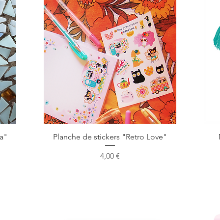
Aperçu rapide
da"
Planche de stickers "Retro Love"
Prix
4,00 €