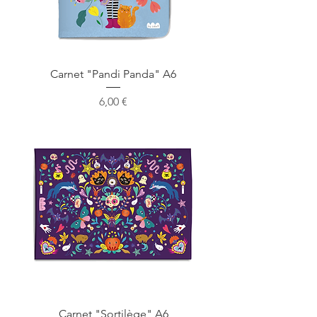
Carnet "Pandi Panda" A6
Prix
6,00 €
Carnet "Sortilège" A6