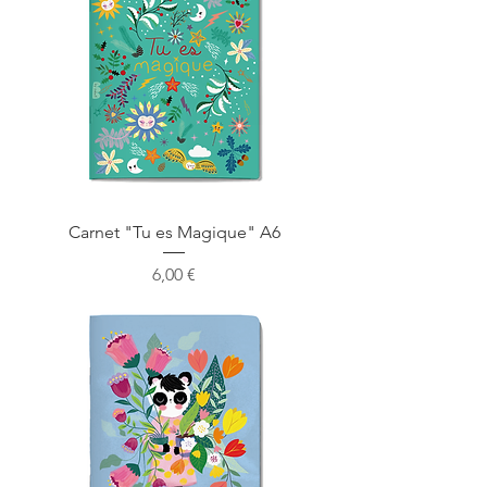
Carnet "Tu es Magique" A6
Prix
6,00 €