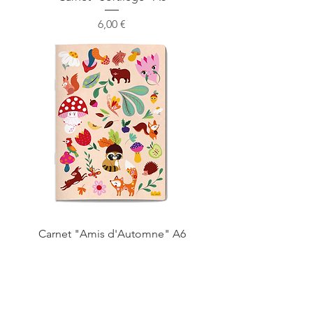
Prix
6,00 €
Carnet "Amis d'Automne" A6
Prix
6,00 €