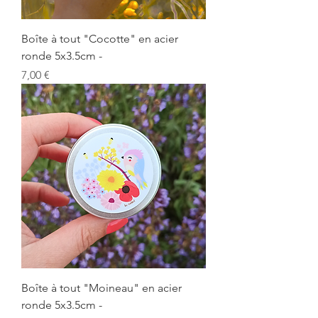
Boîte à tout "Cocotte" en acier
ronde 5x3.5cm -
Prix
7,00 €
Boîte à tout "Moineau" en acier
ronde 5x3.5cm -