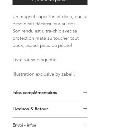
Un magnet super fun et déco, qui, si
besoin fait décapsuleur au dos.
Son rendu est ultra-chic avec sa
protection mate au toucher tout
doux, aspect peau de pêche!
Livré sur sa plaquette.
Illustration exclusive by zabeil.
infos complémentaires
Magnet de qualité professionnelle.
Livraison & Retour
finition mat "soft touch" - 56 mm
Dos aimanté + accroche
Délais de traitement des
"décapsuleur super pratique.
Envoi - infos
commandes
: l'expédition de votre
illustration exclusive ©by zabeil
commande s'effectuera dans les 7
Livraison en lettre suivie pour les